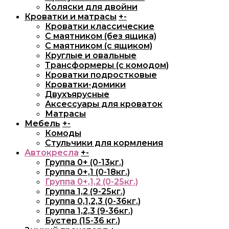
Коляски для двойни
Кроватки и матрасы
+
-
Кроватки классические
С маятником (без ящика)
С маятником (с ящиком)
Круглые и овальные
Трансформеры (с комодом)
Кроватки подростковые
Кроватки-домики
Двухъярусные
Аксессуары для кроваток
Матрасы
Мебель
+
-
Комоды
Стульчики для кормления
Автокресла
+
-
Группа 0+ (0-13кг.)
Группа 0+,1 (0-18кг.)
Группа 0+,1,2 (0-25кг.)
Группа 1,2 (9-25кг.)
Группа 0,1,2,3 (0-36кг.)
Группа 1,2,3 (9-36кг.)
Бустер (15-36 кг.)