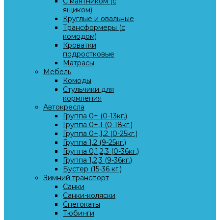
С маятником (с
ящиком)
Круглые и овальные
Трансформеры (с
комодом)
Кроватки
подростковые
Матрасы
Мебель
Комоды
Стульчики для
кормления
Автокресла
Группа 0+ (0-13кг.)
Группа 0+,1 (0-18кг.)
Группа 0+,1,2 (0-25кг.)
Группа 1,2 (9-25кг.)
Группа 0,1,2,3 (0-36кг.)
Группа 1,2,3 (9-36кг.)
Бустер (15-36 кг.)
Зимний транспорт
Санки
Санки-коляски
Снегокаты
Тюбинги