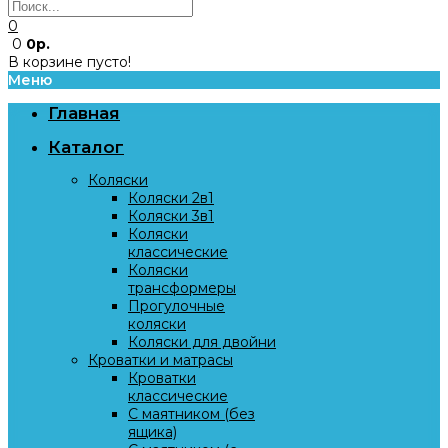
0
0
0р.
В корзине пусто!
Меню
Главная
Каталог
Коляски
Коляски 2в1
Коляски 3в1
Коляски
классические
Коляски
трансформеры
Прогулочные
коляски
Коляски для двойни
Кроватки и матрасы
Кроватки
классические
С маятником (без
ящика)